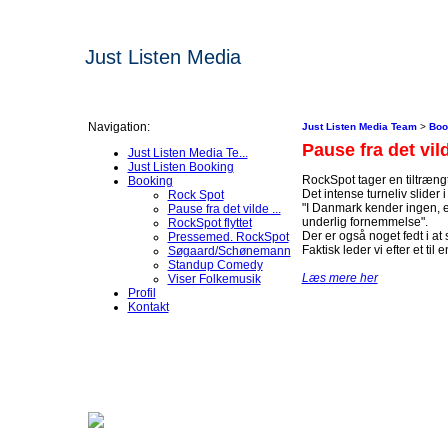
Just Listen Media
Navigation:
Just Listen Media Team
>
Boo
Pause fra det vil
Just Listen Media Te...
Just Listen Booking
RockSpot tager en tiltrængt
Booking
Det intense turneliv slider i
Rock Spot
"I Danmark kender ingen, en
Pause fra det vilde ...
underlig fornemmelse".
RockSpot flyttet
Der er også noget fedt i at 
Pressemed. RockSpot
Faktisk leder vi efter et til 
Søgaard/Schønemann
Standup Comedy
Læs mere her
Viser Folkemusik
Profil
Kontakt
Sitemap
Print version
Mailform
Login